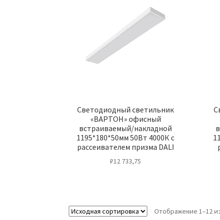
Светодиодный светильник
С
«ВАРТОН» офисный
встраиваемый/накладной
в
1195*180*50мм 50Вт 4000К с
1
рассеивателем призма DALI
₽
12 733,75
Отображение 1–12 из