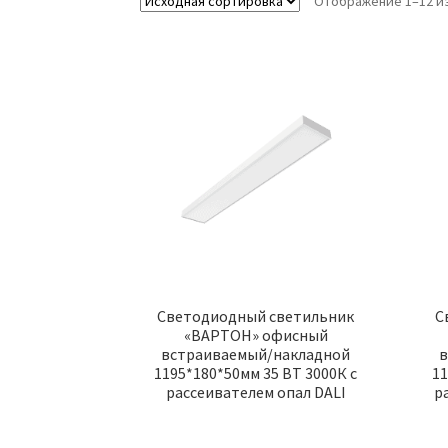
Отображение 1–12 из
Светодиодный светильник
С
«ВАРТОН» офисный
встраиваемый/накладной
в
1195*180*50мм 35 ВТ 3000К с
11
рассеивателем опал DALI
р