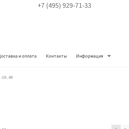
+7 (495) 929-71-33
оставка и оплата
Контакты
Информация
ея
Доставка и оплата
Заказ проекта освещения
Контакты
Корз
-10...40
аккаунт
ест кронштейнов «Opora Engineering»
Отправить заявку
альности
Сертификаты
Таблица выбора вводного щитка