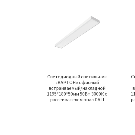
Светодиодный светильник
С
«ВАРТОН» офисный
встраиваемый/накладной
в
1195*180*50мм 50Вт 3000К с
1
рассеивателем опал DALI
р