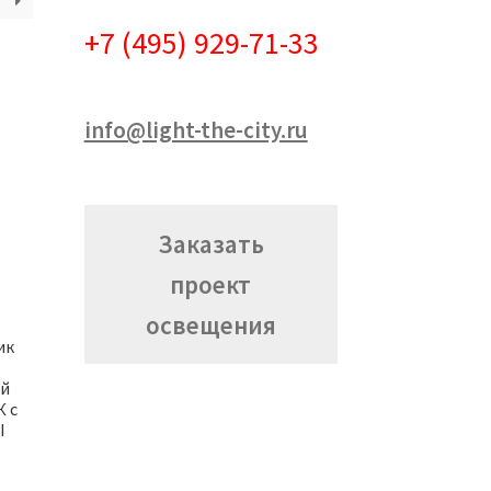
+7 (495) 929-71-33
info@light-the-city.ru
Заказать
проект
освещения
ик
ой
К с
I