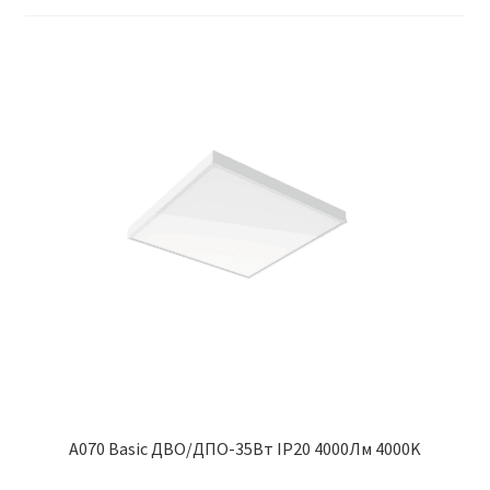
Контакты
Корзина
Маркировка опор «Opora engineering»
Мой аккаунт
Обозначения стандартных установочных мест
кронштейнов «Opora Engineering»
Отправить заявку
Оформление заказа
Политика конфиденциальности
A070 Basic ДВО/ДПО-35Вт IP20 4000Лм 4000K