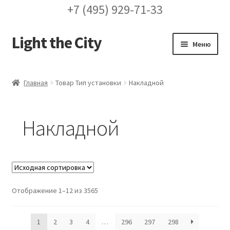
+7 (495) 929-71-33
Light the City
Перейти
Перейти
Меню
к
к
навигации
содержимому
Главная
Главная
Товар Тип установки
Накладной
FAQ про кронштейны
Накладной
Бренды
Галерея
Доставка и оплата
Отображение 1–12 из 3565
Заказ проекта освещения
1
2
3
4
…
296
297
298