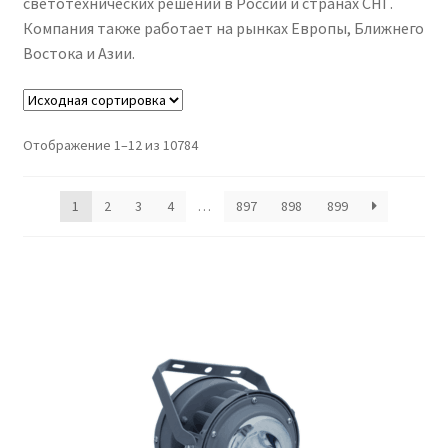
светотехнических решений в России и странах СНГ.
Контакты
Компания также работает на рынках Европы, Ближнего
Востока и Азии.
Корзина
Маркировка опор «Opora engineering»
Отображение 1–12 из 10784
Мой аккаунт
1
2
3
4
…
897
898
899
Обозначения стандартных установочных мест
кронштейнов «Opora Engineering»
Отправить заявку
Оформление заказа
Политика конфиденциальности