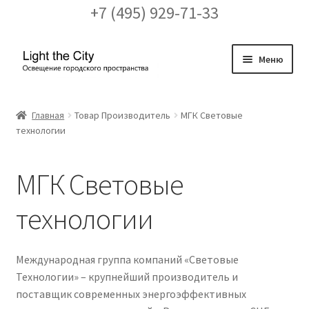
+7 (495) 929-71-33
Перейти
Перейти
Меню
к
к
навигации
содержимому
Главная
Главная
Товар Производитель
МГК Световые
технологии
FAQ про кронштейны
Бренды
МГК Световые
Галерея
технологии
Доставка и оплата
Международная группа компаний «Световые
Технологии» – крупнейший производитель и
Заказ проекта освещения
поставщик современных энергоэффективных