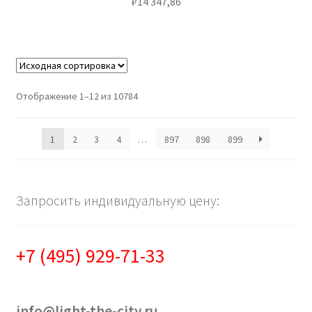
₽
14 347,86
Отображение 1–12 из 10784
1
2
3
4
…
897
898
899
Запросить индивидуальную цену:
+7 (495) 929-71-33
info@light-the-city.ru