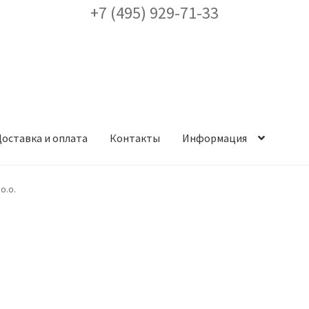
+7 (495) 929-71-33
оставка и оплата
Контакты
Информация
ея
Доставка и оплата
Заказ проекта освещения
Контакты
Корз
o.o.
аккаунт
ест кронштейнов «Opora Engineering»
Отправить заявку
альности
Сертификаты
Таблица выбора вводного щитка