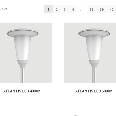
 472
1
2
3
4
…
38
39
40
ATLANTIS LED 4000K
ATLANTIS LED 5000K