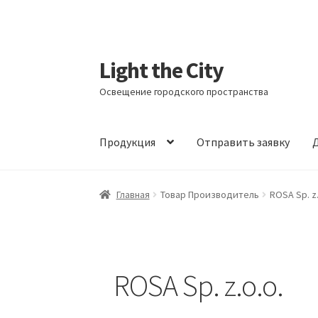
Light the City
Перейти
Перейти
к
к
Освещение городского пространства
навигации
содержимому
Продукция
Отправить заявку
Д
Главная
FAQ про кронштейны
Бренды
Галер
Главная
Товар Производитель
ROSA Sp. z.
Маркировка опор «Opora engineering»
Мой 
Обозначения стандартных установочных м
ROSA Sp. z.o.o.
Оформление заказа
Политика конфиденци