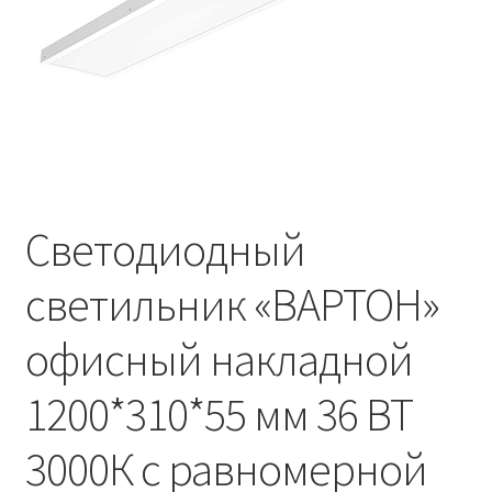
Контакты
Корзина
Маркировка опор «Opora engineering»
Мой аккаунт
Светодиодный
Обозначения стандартных установочных мест
кронштейнов «Opora Engineering»
светильник «ВАРТОН»
Отправить заявку
офисный накладной
Оформление заказа
1200*310*55 мм 36 ВТ
Политика конфиденциальности
3000К с равномерной