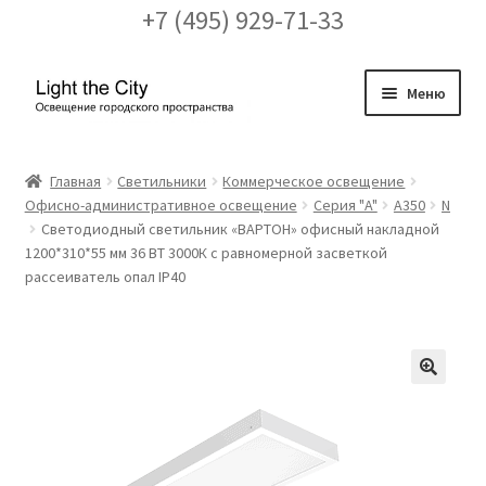
+7 (495) 929-71-33
Перейти
Перейти
Меню
к
к
навигации
содержимому
Главная
Главная
Светильники
Коммерческое освещение
Офисно-административное освещение
Серия "A"
A350
N
FAQ про кронштейны
Светодиодный светильник «ВАРТОН» офисный накладной
1200*310*55 мм 36 ВТ 3000К с равномерной засветкой
Бренды
рассеиватель опал IP40
Галерея
Доставка и оплата
🔍
Заказ проекта освещения