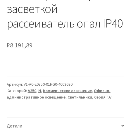
Сертификаты
засветкой
рассеиватель опал IP40
Таблица выбора вводного щитка
₽
8 191,89
Артикул:
V1-A0-20350-01HG0-4003630
Категорий:
A350
,
N
,
Коммерческое освещение
,
Офисно-
административное освещение
,
Светильники
,
Серия "A"
Детали