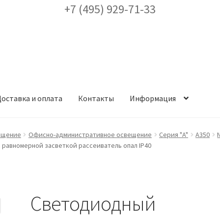
+7 (495) 929-71-33
оставка и оплата
Контакты
Информация
ея
Доставка и оплата
Заказ проекта освещения
Контакты
Корз
ещение
Офисно-административное освещение
Серия "A"
A350
с равномерной засветкой рассеиватель опал IP40
аккаунт
ест кронштейнов «Opora Engineering»
Отправить заявку
Светодиодный
альности
Сертификаты
Таблица выбора вводного щитка