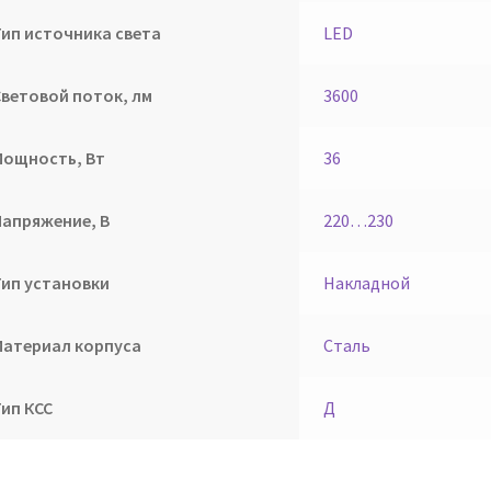
Тип источника света
LED
Световой поток, лм
3600
Мощность, Вт
36
Напряжение, В
220…230
Тип установки
Накладной
Материал корпуса
Сталь
Тип КСС
Д