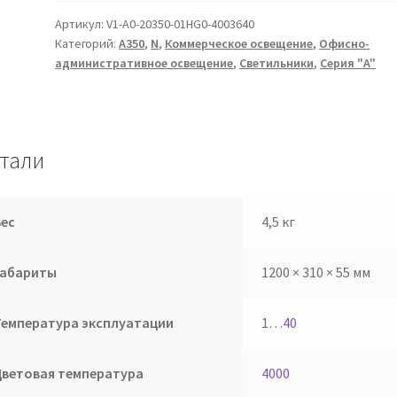
Артикул:
V1-A0-20350-01HG0-4003640
Категорий:
A350
,
N
,
Коммерческое освещение
,
Офисно-
административное освещение
,
Светильники
,
Серия "A"
тали
Вес
4,5 кг
Габариты
1200 × 310 × 55 мм
Температура эксплуатации
1…40
Цветовая температура
4000