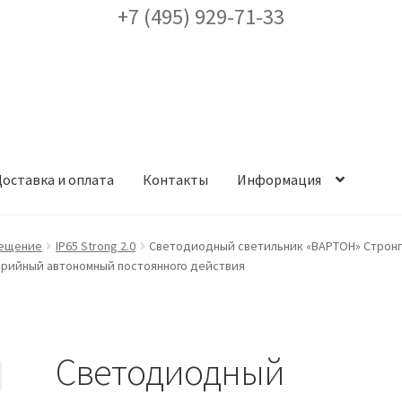
+7 (495) 929-71-33
оставка и оплата
Контакты
Информация
ея
Доставка и оплата
Заказ проекта освещения
Контакты
Корз
ещение
IP65 Strong 2.0
Светодиодный светильник «ВАРТОН» Стронг 
варийный автономный постоянного действия
аккаунт
ест кронштейнов «Opora Engineering»
Отправить заявку
Светодиодный
альности
Сертификаты
Таблица выбора вводного щитка