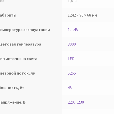
Вес
1,6 кг
Габариты
1242 × 90 × 68 мм
Температура эксплуатации
1…45
Цветовая температура
3000
Тип источника света
LED
Световой поток, лм
5265
Мощность, Вт
45
Напряжение, В
220…230