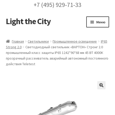
+7 (495) 929-71-33
Light the City
Перейти
Перейти
Меню
к
к
навигации
содержимому
Главная
Главная
Светильники
Промышленное освещение
IP65
Strong 2.0
Светодиодный светильник «ВАРТОН» Стронг 2.0
FAQ про кронштейны
промышленный класс защиты IP65 1242*90*68 мм 45 ВТ 4000К
прозрачный рассеиватель аварийный автономный постоянного
Бренды
действия Teletest
Галерея
Доставка и оплата
🔍
Заказ проекта освещения