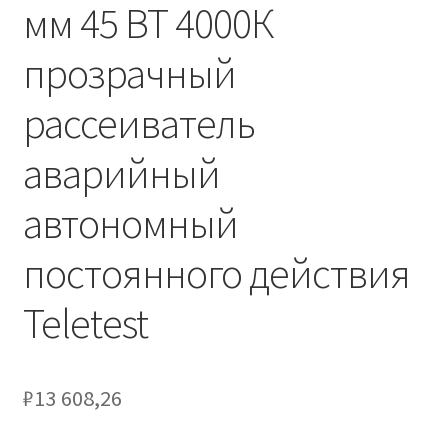
Сертификаты
мм 45 ВТ 4000К
прозрачный
Таблица выбора вводного щитка
рассеиватель
аварийный
автономный
постоянного действия
Teletest
₽
13 608,26