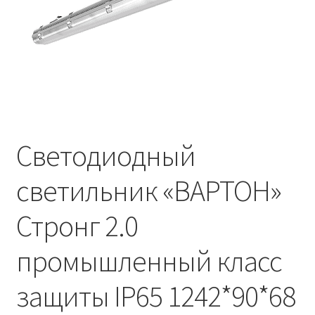
Контакты
Корзина
Маркировка опор «Opora engineering»
Мой аккаунт
Светодиодный
Обозначения стандартных установочных мест
кронштейнов «Opora Engineering»
светильник «ВАРТОН»
Отправить заявку
Стронг 2.0
Оформление заказа
промышленный класс
Политика конфиденциальности
защиты IP65 1242*90*68