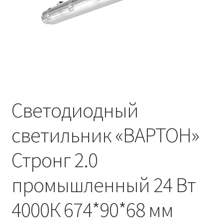
Контакты
Корзина
Маркировка опор «Opora engineering»
Мой аккаунт
Светодиодный
Обозначения стандартных установочных мест
кронштейнов «Opora Engineering»
светильник «ВАРТОН»
Отправить заявку
Стронг 2.0
Оформление заказа
промышленный 24 Вт
Политика конфиденциальности
4000К 674*90*68 мм