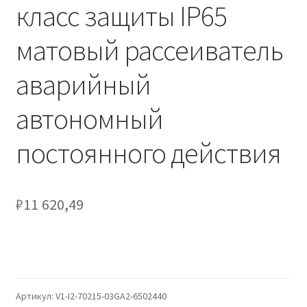
Сертификаты
класс защиты IP65
матовый рассеиватель
Таблица выбора вводного щитка
аварийный
автономный
постоянного действия
₽
11 620,49
Артикул:
V1-I2-70215-03GA2-6502440