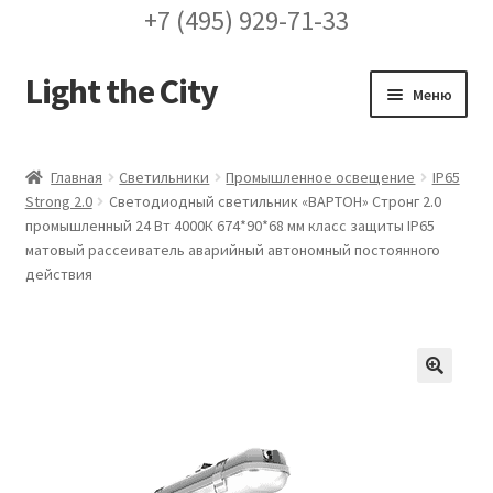
+7 (495) 929-71-33
Light the City
Перейти
Перейти
Меню
к
к
навигации
содержимому
Главная
Главная
Светильники
Промышленное освещение
IP65
Strong 2.0
Светодиодный светильник «ВАРТОН» Стронг 2.0
FAQ про кронштейны
промышленный 24 Вт 4000К 674*90*68 мм класс защиты IP65
матовый рассеиватель аварийный автономный постоянного
Бренды
действия
Галерея
Доставка и оплата
🔍
Заказ проекта освещения