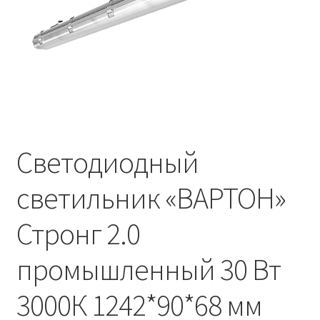
Контакты
Корзина
Маркировка опор «Opora engineering»
Мой аккаунт
Светодиодный
Обозначения стандартных установочных мест
кронштейнов «Opora Engineering»
светильник «ВАРТОН»
Отправить заявку
Стронг 2.0
Оформление заказа
промышленный 30 Вт
Политика конфиденциальности
3000К 1242*90*68 мм