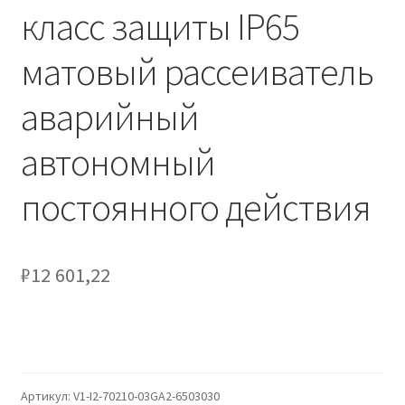
Сертификаты
класс защиты IP65
матовый рассеиватель
Таблица выбора вводного щитка
аварийный
автономный
постоянного действия
₽
12 601,22
Артикул:
V1-I2-70210-03GA2-6503030