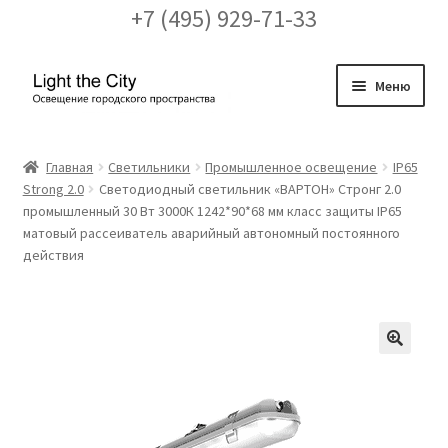
+7 (495) 929-71-33
Перейти
Перейти
Меню
к
к
навигации
содержимому
Главная
Главная
Светильники
Промышленное освещение
IP65
Strong 2.0
Светодиодный светильник «ВАРТОН» Стронг 2.0
FAQ про кронштейны
промышленный 30 Вт 3000К 1242*90*68 мм класс защиты IP65
матовый рассеиватель аварийный автономный постоянного
Бренды
действия
Галерея
Доставка и оплата
🔍
Заказ проекта освещения