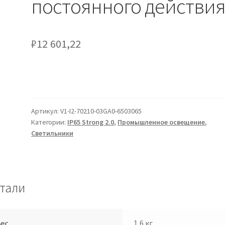
постоянного действи
₽
12 601,22
Артикул:
V1-I2-70210-03GA0-6503065
Категории:
IP65 Strong 2.0
,
Промышленное освещение
,
Светильники
тали
Вес
1,6 кг