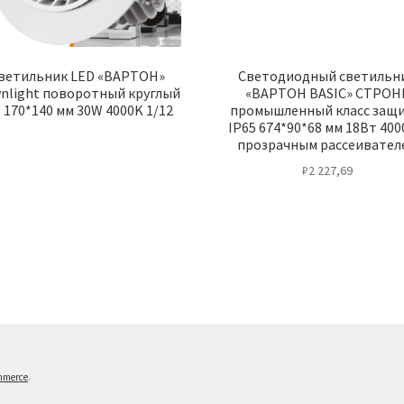
ветильник LED «ВАРТОН»
Светодиодный светильн
nlight поворотный круглый
«ВАРТОН BASIC» СТРОН
° 170*140 мм 30W 4000K 1/12
промышленный класс защ
IP65 674*90*68 мм 18Вт 400
прозрачным рассеивател
₽
2 227,69
mmerce
.