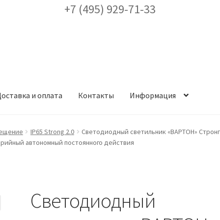
+7 (495) 929-71-33
оставка и оплата
Контакты
Информация
ея
Доставка и оплата
Заказ проекта освещения
Контакты
Корз
ещение
IP65 Strong 2.0
Светодиодный светильник «ВАРТОН» Стронг 
варийный автономный постоянного действия
аккаунт
ест кронштейнов «Opora Engineering»
Отправить заявку
Светодиодный
альности
Сертификаты
Таблица выбора вводного щитка