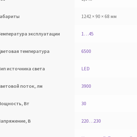
Габариты
1242 × 90 × 68 мм
Температура эксплуатации
1…45
Цветовая температура
6500
Тип источника света
LED
Световой поток, лм
3900
Мощность, Вт
30
Напряжение, В
220…230