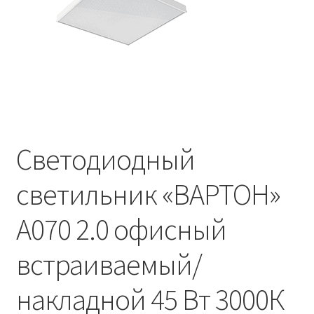
Контакты
Корзина
Маркировка опор «Opora engineering»
Мой аккаунт
Светодиодный
Обозначения стандартных установочных мест
кронштейнов «Opora Engineering»
светильник «ВАРТОН»
Отправить заявку
A070 2.0 офисный
Оформление заказа
встраиваемый/
Политика конфиденциальности
накладной 45 Вт 3000К