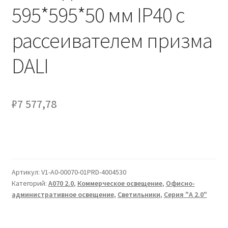
Сертификаты
595*595*50 мм IP40 с
рассеивателем призма
Таблица выбора вводного щитка
DALI
₽
7 577,78
Артикул:
V1-A0-00070-01PRD-4004530
Категорий:
А070 2.0
,
Коммерческое освещение
,
Офисно-
административное освещение
,
Светильники
,
Серия "A 2.0"