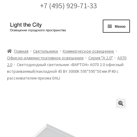
+7 (495) 929-71-33
Перейти
Перейти
Меню
к
к
навигации
содержимому
Главная
Главная
Светильники
Коммерческое освещение
Офисно-административное освещение
Серия "A 2.0"
А070
FAQ про кронштейны
2.0
Светодиодный светильник «ВАРТОН» A070 2.0 офисный
встраиваемый/накладной 45 Вт 3000К 595*595*50 мм IP40 с
Бренды
рассеивателем призма DALI
Галерея
Доставка и оплата
🔍
Заказ проекта освещения