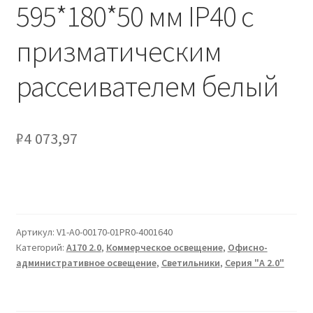
Сертификаты
595*180*50 мм IP40 с
призматическим
Таблица выбора вводного щитка
рассеивателем белый
₽
4 073,97
Артикул:
V1-A0-00170-01PR0-4001640
Категорий:
A170 2.0
,
Коммерческое освещение
,
Офисно-
административное освещение
,
Светильники
,
Серия "A 2.0"