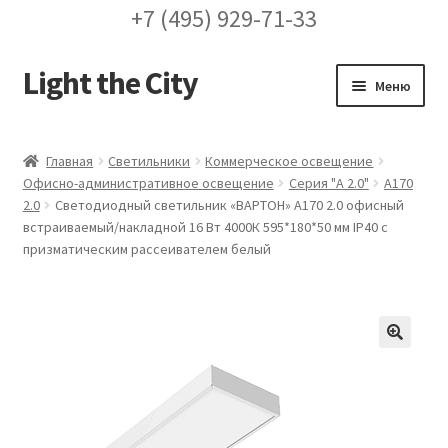
+7 (495) 929-71-33
Light the City
Перейти
Перейти
Меню
к
к
навигации
содержимому
Главная
Главная
Светильники
Коммерческое освещение
Офисно-административное освещение
Серия "A 2.0"
A170
FAQ про кронштейны
2.0
Светодиодный светильник «ВАРТОН» A170 2.0 офисный
встраиваемый/накладной 16 Вт 4000К 595*180*50 мм IP40 с
Бренды
призматическим рассеивателем белый
Галерея
Доставка и оплата
🔍
Заказ проекта освещения