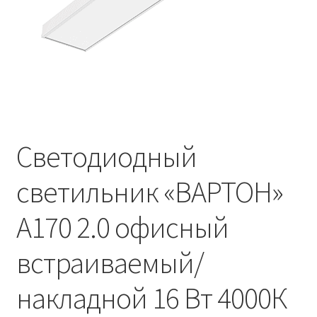
Контакты
Корзина
Маркировка опор «Opora engineering»
Мой аккаунт
Светодиодный
Обозначения стандартных установочных мест
кронштейнов «Opora Engineering»
светильник «ВАРТОН»
Отправить заявку
A170 2.0 офисный
Оформление заказа
встраиваемый/
Политика конфиденциальности
накладной 16 Вт 4000К