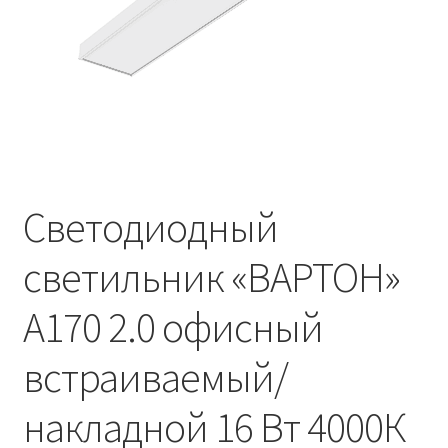
Контакты
Корзина
Маркировка опор «Opora engineering»
Мой аккаунт
Светодиодный
Обозначения стандартных установочных мест
кронштейнов «Opora Engineering»
светильник «ВАРТОН»
Отправить заявку
A170 2.0 офисный
Оформление заказа
встраиваемый/
Политика конфиденциальности
накладной 16 Вт 4000К