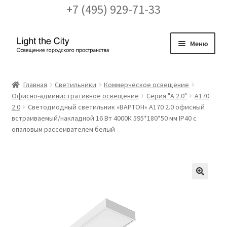
+7 (495) 929-71-33
Перейти
Перейти
Меню
к
к
навигации
содержимому
Главная
Главная
Светильники
Коммерческое освещение
Офисно-административное освещение
Серия "A 2.0"
A170
FAQ про кронштейны
2.0
Светодиодный светильник «ВАРТОН» A170 2.0 офисный
встраиваемый/накладной 16 Вт 4000К 595*180*50 мм IP40 с
Бренды
опаловым рассеивателем белый
Галерея
Доставка и оплата
🔍
Заказ проекта освещения