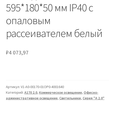
Сертификаты
595*180*50 мм IP40 с
опаловым
Таблица выбора вводного щитка
рассеивателем белый
₽
4 073,97
Артикул:
V1-A0-00170-01OP0-4001640
Категорий:
A170 2.0
,
Коммерческое освещение
,
Офисно-
административное освещение
,
Светильники
,
Серия "A 2.0"