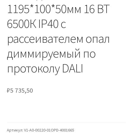
Сертификаты
1195*100*50мм 16 ВТ
6500К IP40 с
Таблица выбора вводного щитка
рассеивателем опал
диммируемый по
протоколу DALI
₽
5 735,50
Артикул:
V1-A0-00220-01OPD-4001665