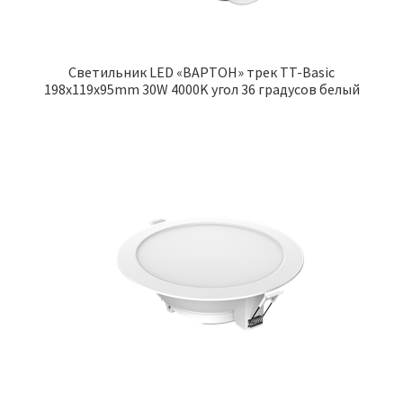
Cветильник LED «ВАРТОН» трек TT-Basic
198x119x95mm 30W 4000K угол 36 градусов белый