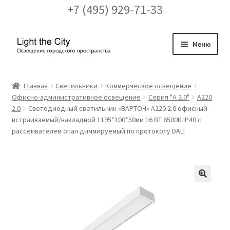
+7 (495) 929-71-33
Перейти
Перейти
Меню
к
к
навигации
содержимому
Главная
Главная
Светильники
Коммерческое освещение
Офисно-административное освещение
Серия "A 2.0"
А220
FAQ про кронштейны
2.0
Светодиодный светильник «ВАРТОН» A220 2.0 офисный
встраиваемый/накладной 1195*100*50мм 16 ВТ 6500К IP40 с
Бренды
рассеивателем опал диммируемый по протоколу DALI
Галерея
Доставка и оплата
🔍
Заказ проекта освещения