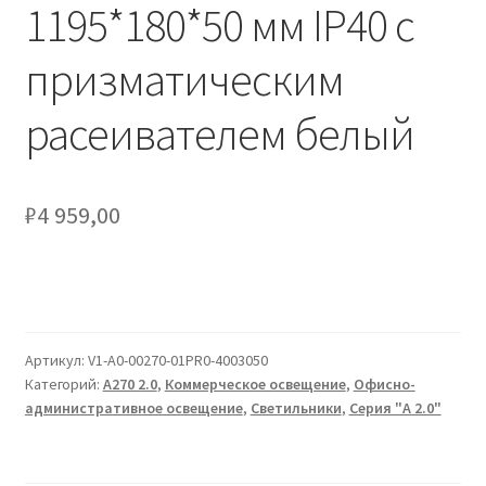
Сертификаты
1195*180*50 мм IP40 с
призматическим
Таблица выбора вводного щитка
расеивателем белый
₽
4 959,00
Артикул:
V1-A0-00270-01PR0-4003050
Категорий:
А270 2.0
,
Коммерческое освещение
,
Офисно-
административное освещение
,
Светильники
,
Серия "A 2.0"