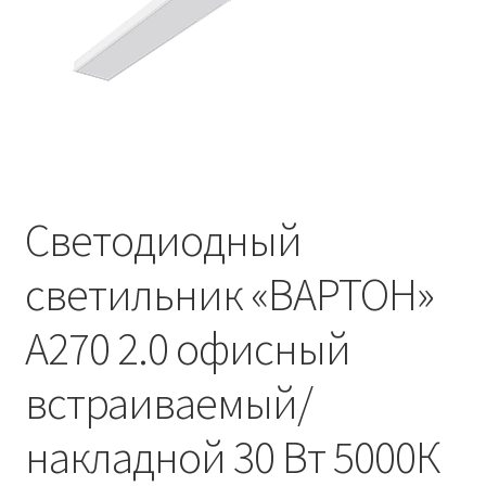
Контакты
Корзина
Маркировка опор «Opora engineering»
Мой аккаунт
Светодиодный
Обозначения стандартных установочных мест
кронштейнов «Opora Engineering»
светильник «ВАРТОН»
Отправить заявку
A270 2.0 офисный
Оформление заказа
встраиваемый/
Политика конфиденциальности
накладной 30 Вт 5000К