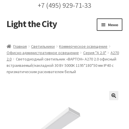
+7 (495) 929-71-33
Light the City
Перейти
Перейти
Меню
к
к
навигации
содержимому
Главная
Главная
Светильники
Коммерческое освещение
Офисно-административное освещение
Серия "A 2.0"
А270
FAQ про кронштейны
2.0
Светодиодный светильник «ВАРТОН» A270 2.0 офисный
встраиваемый/накладной 30 Вт 5000К 1195*180*50 мм IP40 с
Бренды
призматическим расеивателем белый
Галерея
Доставка и оплата
🔍
Заказ проекта освещения