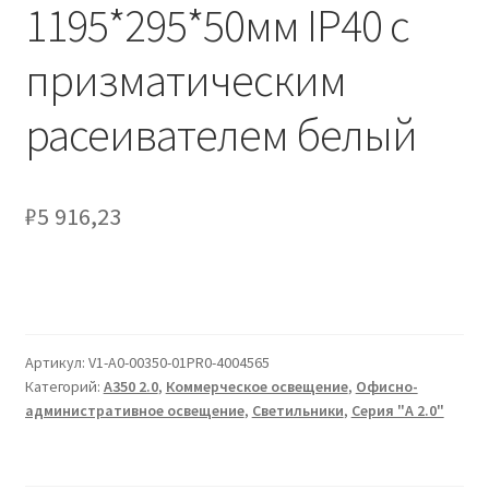
Сертификаты
1195*295*50мм IP40 с
призматическим
Таблица выбора вводного щитка
расеивателем белый
₽
5 916,23
Артикул:
V1-A0-00350-01PR0-4004565
Категорий:
А350 2.0
,
Коммерческое освещение
,
Офисно-
административное освещение
,
Светильники
,
Серия "A 2.0"