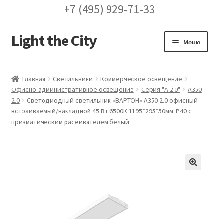
+7 (495) 929-71-33
Light the City
Перейти
Перейти
Меню
к
к
навигации
содержимому
Главная
Главная
Светильники
Коммерческое освещение
Офисно-административное освещение
Серия "A 2.0"
А350
FAQ про кронштейны
2.0
Светодиодный светильник «ВАРТОН» A350 2.0 офисный
встраиваемый/накладной 45 Вт 6500К 1195*295*50мм IP40 с
Бренды
призматическим расеивателем белый
Галерея
Доставка и оплата
🔍
Заказ проекта освещения