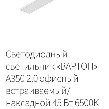
Контакты
Корзина
Маркировка опор «Opora engineering»
Мой аккаунт
Светодиодный
Обозначения стандартных установочных мест
кронштейнов «Opora Engineering»
светильник «ВАРТОН»
Отправить заявку
A350 2.0 офисный
Оформление заказа
встраиваемый/
Политика конфиденциальности
накладной 45 Вт 6500К