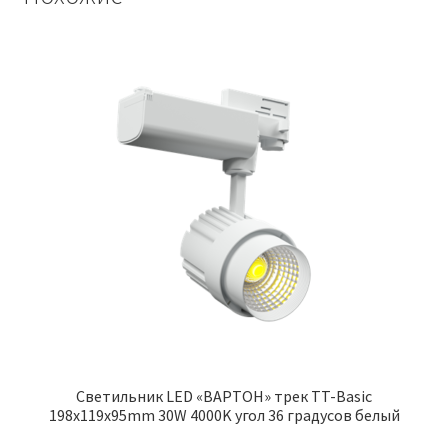
Cветильник LED «ВАРТОН» трек TT-Basic
198x119x95mm 30W 4000K угол 36 градусов белый