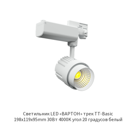
Cветильник LED «ВАРТОН» трек TT-Basic
198x119x95mm 30Вт 4000K угол 20 градусов белый