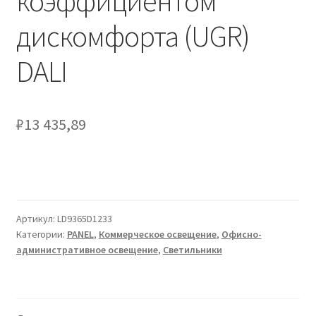
коэффициентом
Сертификаты
дискомфорта (UGR)
Таблица выбора вводного щитка
DALI
₽
13 435,89
Артикул:
LD9365D1233
Категории:
PANEL
,
Коммерческое освещение
,
Офисно-
административное освещение
,
Светильники