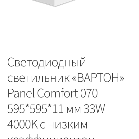
Контакты
Корзина
Маркировка опор «Opora engineering»
Мой аккаунт
Светодиодный
Обозначения стандартных установочных мест
светильник «ВАРТОН»
кронштейнов «Opora Engineering»
Panel Comfort 070
Отправить заявку
595*595*11 мм 33W
Оформление заказа
4000K с низким
Политика конфиденциальности