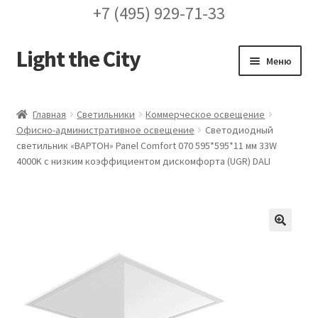
+7 (495) 929-71-33
Light the City
Перейти
Перейти
Меню
к
к
навигации
содержимому
Главная
Главная
Светильники
Коммерческое освещение
Офисно-административное освещение
Светодиодный
FAQ про кронштейны
светильник «ВАРТОН» Panel Comfort 070 595*595*11 мм 33W
4000K с низким коэффициентом дискомфорта (UGR) DALI
Бренды
Галерея
🔍
Доставка и оплата
Заказ проекта освещения