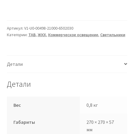
Сертификаты
Таблица выбора вводного щитка
Артикул:
V1-U0-00498-21000-6502030
Категории:
TAB
,
ЖКХ
,
Коммерческое освещение
,
Светильники
Детали
Детали
Вес
0,8 кг
Габариты
270 × 270 × 57
мм