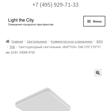
+7 (495) 929-71-33
Перейти
Перейти
Меню
к
к
навигации
содержимому
Главная
Главная
Светильники
Коммерческое освещение
ЖКХ
TAB
Светодиодный светильник «ВАРТОН» TAB 270*270*57
FAQ про кронштейны
мм 20 Вт 3000К IP65
Бренды
Галерея
🔍
Доставка и оплата
Заказ проекта освещения