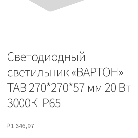
Контакты
Корзина
Маркировка опор «Opora engineering»
Светодиодный
Мой аккаунт
светильник «ВАРТОН»
Обозначения стандартных установочных мест
кронштейнов «Opora Engineering»
TAB 270*270*57 мм 20 Вт
Отправить заявку
3000К IP65
Оформление заказа
₽
1 646,97
Политика конфиденциальности