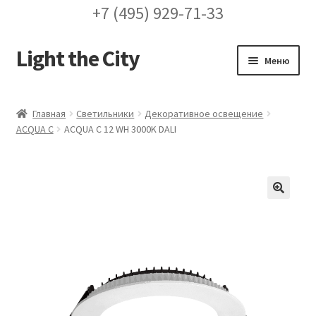
+7 (495) 929-71-33
Light the City
Перейти
Перейти
Меню
к
к
навигации
содержимому
Главная
Главная
Светильники
Декоративное освещение
ACQUA C
ACQUA C 12 WH 3000K DALI
FAQ про кронштейны
Бренды
Галерея
🔍
Доставка и оплата
Заказ проекта освещения