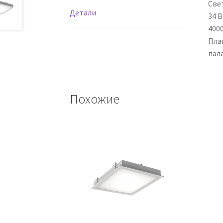
Све
Детали
34 
4000
Пла
пал
Похожие