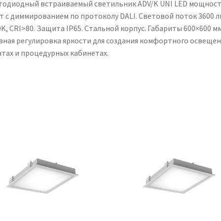
тодиодный встраиваемый светильник ADV/K UNI LED мощнос
Вт с диммированием по протоколу DALI. Световой поток 3600 л
K, CRI>80. Защита IP65. Стальной корпус. Габариты 600×600 мм
вная регулировка яркости для создания комфортного освещен
атах и процедурных кабинетах.