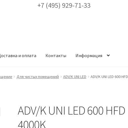
+7 (495) 929-71-33
оставка и оплата
Контакты
Информация
ея
Доставка и оплата
Заказ проекта освещения
Контакты
Корз
ещение
Для чистых помещений
ADV/K UNI LED
ADV/K UNI LED 600 HF
аккаунт
ест кронштейнов «Opora Engineering»
Отправить заявку
ADV/K UNI LED 600 HFD
альности
Сертификаты
Таблица выбора вводного щитка
4000K