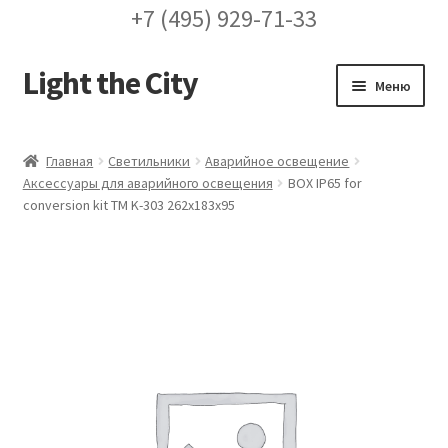
+7 (495) 929-71-33
Light the City
Перейти
Перейти
Меню
к
к
навигации
содержимому
Главная
Главная
Светильники
Аварийное освещение
Аксессуары для аварийного освещения
BOX IP65 for
FAQ про кронштейны
conversion kit TM K-303 262х183х95
Бренды
Галерея
Доставка и оплата
Заказ проекта освещения