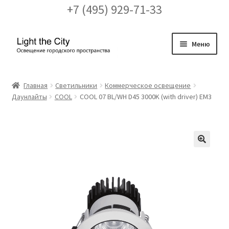
+7 (495) 929-71-33
Перейти
Перейти
Меню
к
к
навигации
содержимому
Главная
Главная
Светильники
Коммерческое освещение
Даунлайты
COOL
COOL 07 BL/WH D45 3000K (with driver) EM3
FAQ про кронштейны
Бренды
Галерея
🔍
Доставка и оплата
Заказ проекта освещения