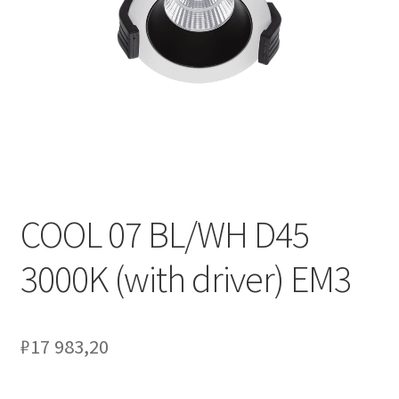
Контакты
Корзина
Маркировка опор «Opora engineering»
Мой аккаунт
Обозначения стандартных установочных мест
кронштейнов «Opora Engineering»
COOL 07 BL/WH D45
3000K (with driver) EM3
Отправить заявку
Оформление заказа
₽
17 983,20
Политика конфиденциальности