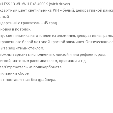
LESS 13 WH/WH D45 4000K (with driver).
ндартный цвет светильника: WH – белый, декоративной рамки
рный.
ндартный отражатель – 45 град.
ановка в потолок.
пус светильника изготовлен из алюминия, декоративная рамка
окрашенного белой матовой краской алюминия. Оптическая ча
рыта защитным стеклом.
можны варианты исполнения с линзой и или рефлектором,
еткой, матовым рассеивателем, призмами и т.д.
за/Отражатель из поликарбоната.
тильник в сборе.
ет поставляться без драйвера.