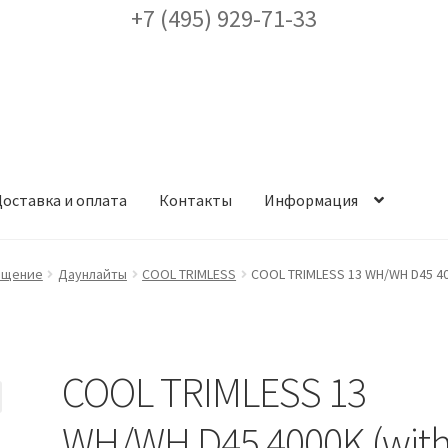
+7 (495) 929-71-33
оставка и оплата
Контакты
Информация
ея
Доставка и оплата
Заказ проекта освещения
Контакты
Корз
ещение
Даунлайты
COOL TRIMLESS
COOL TRIMLESS 13 WH/WH D45 400
аккаунт
ест кронштейнов «Opora Engineering»
Отправить заявку
COOL TRIMLESS 13
альности
Сертификаты
Таблица выбора вводного щитка
WH/WH D45 4000K (wit