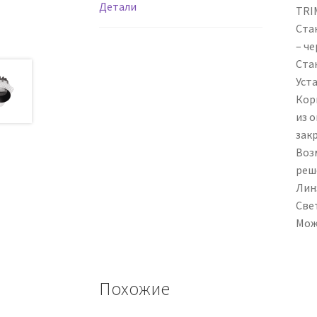
Детали
TRIM
Ста
– че
Ста
Уст
Кор
из 
зак
Воз
реш
Лин
Све
Мож
Похожие