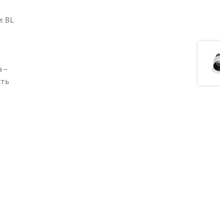
: BL
 –
сть