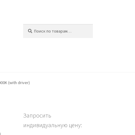
Искать:
Поиск
ина
0K (with driver)
Запросить
индивидуальную цену:
h