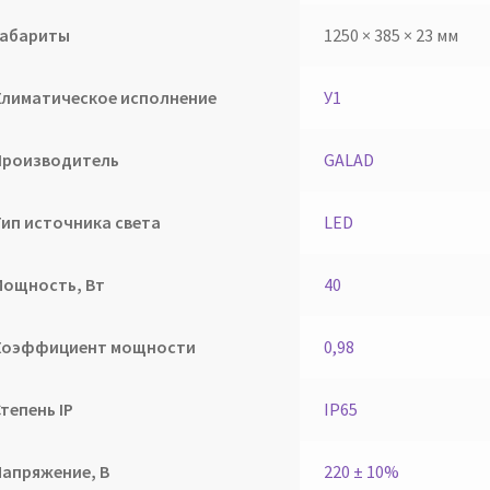
Габариты
1250 × 385 × 23 мм
Климатическое исполнение
У1
Производитель
GALAD
Тип источника света
LED
Мощность, Вт
40
Коэффициент мощности
0,98
тепень IP
IP65
Напряжение, В
220 ± 10%