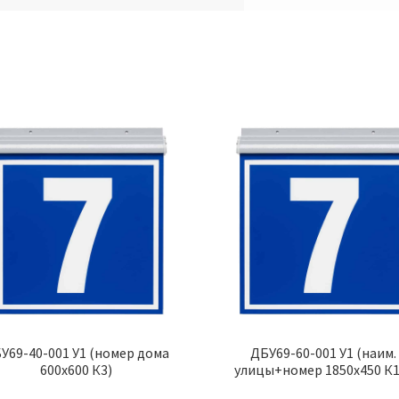
У69-40-001 У1 (номер дома
ДБУ69-60-001 У1 (наим.
600х600 К3)
улицы+номер 1850х450 К1