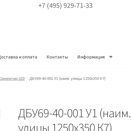
+7 (495) 929-71-33
оставка и оплата
Контакты
Информация
ея
Доставка и оплата
Заказ проекта освещения
Контакты
Корз
Ориентир LED
ДБУ69-40-001 У1 (наим. улицы 1250х350 К7)
аккаунт
ест кронштейнов «Opora Engineering»
Отправить заявку
ДБУ69-40-001 У1 (наим
альности
Сертификаты
Таблица выбора вводного щитка
улицы 1250х350 К7)