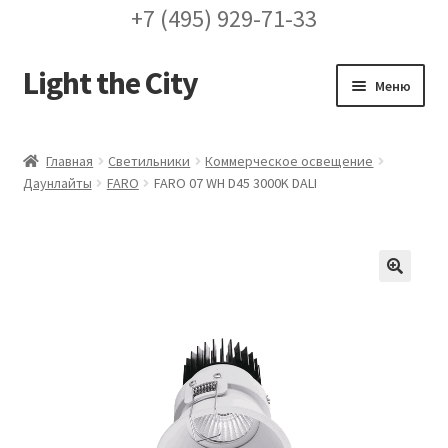
+7 (495) 929-71-33
Light the City
Перейти
Перейти
Меню
к
к
навигации
содержимому
Главная
Главная
Светильники
Коммерческое освещение
Даунлайты
FARO
FARO 07 WH D45 3000K DALI
FAQ про кронштейны
Бренды
Галерея
🔍
Доставка и оплата
Заказ проекта освещения