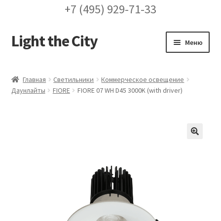
+7 (495) 929-71-33
Light the City
Перейти
Перейти
Меню
к
к
навигации
содержимому
Главная
Главная
Светильники
Коммерческое освещение
Даунлайты
FIORE
FIORE 07 WH D45 3000K (with driver)
FAQ про кронштейны
Бренды
Галерея
🔍
Доставка и оплата
Заказ проекта освещения