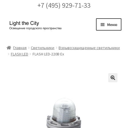
+7 (495) 929-71-33
Перейти
Перейти
Меню
к
к
навигации
содержимому
Главная
Главная
Светильники
Взрывозащищенные светильники
FLASH LED
FLASH LED-220B Ex
FAQ про кронштейны
Бренды
Галерея
🔍
Доставка и оплата
Заказ проекта освещения