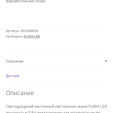
взрывоопасных зонах.
Сертификаты
Таблица выбора вводного щитка
Артикул:
4591000030
Категория:
FLASH LED
Описание
Детали
Описание
Светодиодный настенный светильник серии FLASH LED
мощностью 5 Вт предназначен для эксплуатации во