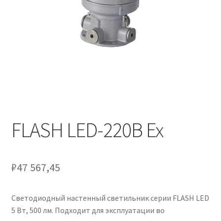
Контакты
Корзина
Маркировка опор «Opora engineering»
Мой аккаунт
Обозначения стандартных установочных мест
кронштейнов «Opora Engineering»
FLASH LED-220B Ex
Отправить заявку
₽
47 567,45
Оформление заказа
Светодиодный настенный светильник серии FLASH LED
Политика конфиденциальности
5 Вт, 500 лм. Подходит для эксплуатации во