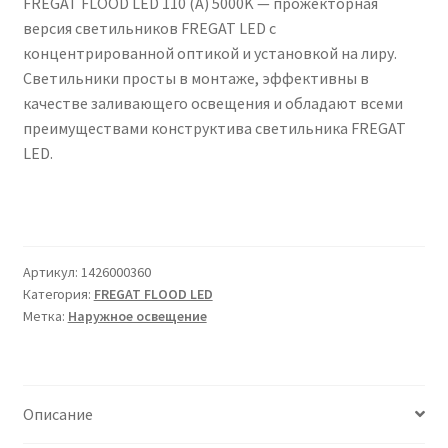
FREGAT FLOOD LED 110 (A) 5000K — прожекторная
Сертификаты
версия светильников FREGAT LED с
концентрированной оптикой и установкой на лиру.
Таблица выбора вводного щитка
Светильники просты в монтаже, эффективны в
качестве заливающего освещения и обладают всеми
преимуществами конструктива светильника FREGAT
LED.
Артикул:
1426000360
Категория:
FREGAT FLOOD LED
Метка:
Наружное освещение
Описание