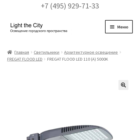
+7 (495) 929-71-33
Перейти
Перейти
Меню
к
к
навигации
содержимому
Главная
Главная
Светильники
Архитектурное освещение
FREGAT FLOOD LED
FREGAT FLOOD LED 110 (A) 5000K
FAQ про кронштейны
Бренды
Галерея
🔍
Доставка и оплата
Заказ проекта освещения