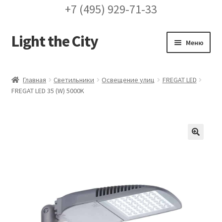
+7 (495) 929-71-33
Light the City
Перейти
Перейти
Меню
к
к
навигации
содержимому
Главная
Главная
Светильники
Освещение улиц
FREGAT LED
FREGAT LED 35 (W) 5000K
FAQ про кронштейны
Бренды
Галерея
🔍
Доставка и оплата
Заказ проекта освещения