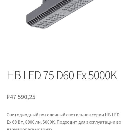
Контакты
Корзина
Маркировка опор «Opora engineering»
Мой аккаунт
Обозначения стандартных установочных мест
кронштейнов «Opora Engineering»
HB LED 75 D60 Ex 5000K
Отправить заявку
₽
47 590,25
Оформление заказа
Светодиодный потолочный светильник серии HB LED
Политика конфиденциальности
Ex 68 Вт, 8800 лм, 5000K. Подходит для эксплуатации во
взрывоопасных зонах.