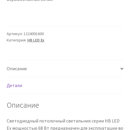
Сертификаты
Таблица выбора вводного щитка
Артикул:
1224001600
Категория:
HB LED Ex
Описание
Детали
Описание
Светодиодный потолочный светильник серии HB LED
Ex мощностью 68 Вт предназначен для эксплуатации во