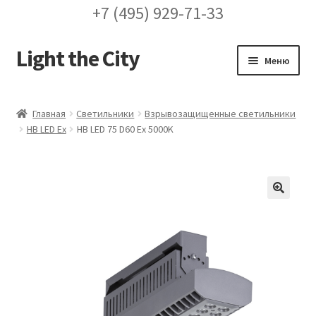
+7 (495) 929-71-33
Light the City
Перейти
Перейти
Меню
к
к
навигации
содержимому
Главная
Главная
Светильники
Взрывозащищенные светильники
HB LED Ex
HB LED 75 D60 Ex 5000K
FAQ про кронштейны
Бренды
Галерея
🔍
Доставка и оплата
Заказ проекта освещения