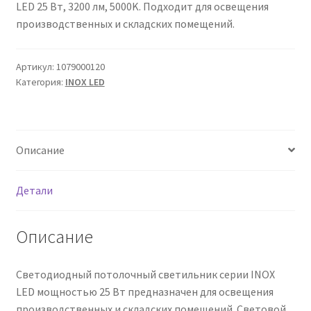
LED 25 Вт, 3200 лм, 5000K. Подходит для освещения
Сертификаты
производственных и складских помещений.
Таблица выбора вводного щитка
Артикул:
1079000120
Категория:
INOX LED
Описание
Детали
Описание
Светодиодный потолочный светильник серии INOX
LED мощностью 25 Вт предназначен для освещения
производственных и складских помещений. Световой