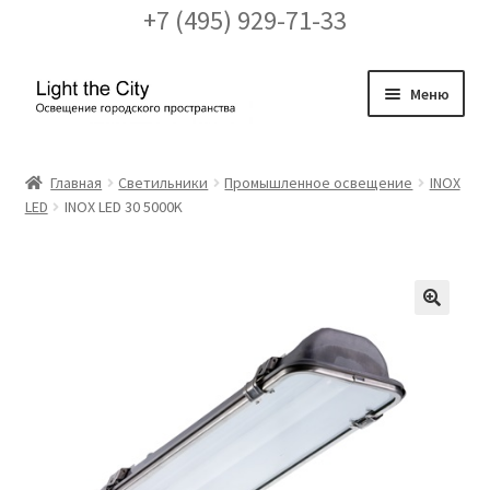
+7 (495) 929-71-33
Перейти
Перейти
Меню
к
к
навигации
содержимому
Главная
Главная
Светильники
Промышленное освещение
INOX
LED
INOX LED 30 5000K
FAQ про кронштейны
Бренды
Галерея
🔍
Доставка и оплата
Заказ проекта освещения