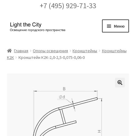
+7 (495) 929-71-33
Перейти
Перейти
Меню
к
к
навигации
содержимому
Главная
Главная
Опоры освещения
Кронштейны
Кронштейны
К2К
Кронштейн К2К-2,0-2,5-0,075-0,06-0
FAQ про кронштейны
Бренды
Галерея
🔍
Доставка и оплата
Заказ проекта освещения