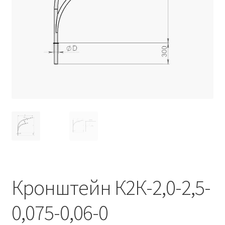
Контакты
Корзина
Маркировка опор «Opora engineering»
Мой аккаунт
Обозначения стандартных установочных мест
кронштейнов «Opora Engineering»
Отправить заявку
Оформление заказа
Кронштейн К2К-2,0-2,5-
Политика конфиденциальности
0,075-0,06-0