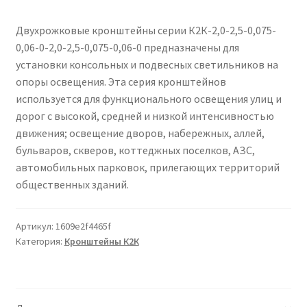
Сертификаты
Двухрожковые кронштейны серии К2К-2,0-2,5-0,075-
Таблица выбора вводного щитка
0,06-0-2,0-2,5-0,075-0,06-0 предназначены для
установки консольных и подвесных светильников на
опоры освещения. Эта серия кронштейнов
используется для функционального освещения улиц и
дорог с высокой, средней и низкой интенсивностью
движения; освещение дворов, набережных, аллей,
бульваров, скверов, коттеджных поселков, АЗС,
автомобильных парковок, прилегающих территорий
общественных зданий.
Артикул:
1609e2f4465f
Категория:
Кронштейны К2К