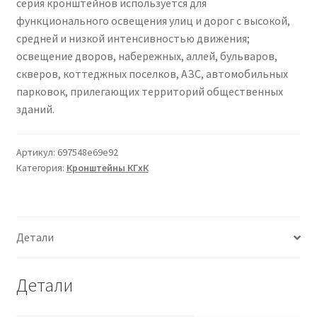
серия кронштейнов используется для
Сертификаты
функционального освещения улиц и дорог с высокой,
средней и низкой интенсивностью движения;
Таблица выбора вводного щитка
освещение дворов, набережных, аллей, бульваров,
скверов, коттеджных поселков, АЗС, автомобильных
парковок, прилегающих территорий общественных
зданий.
Артикул:
697548e69e92
Категория:
Кронштейны КГxК
Детали
Детали