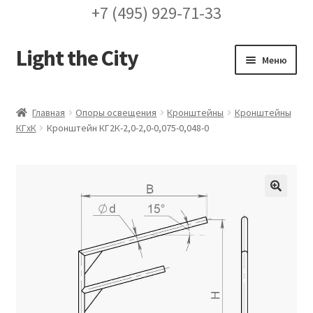
+7 (495) 929-71-33
Light the City
Перейти
Перейти
Меню
к
к
навигации
содержимому
Главная
Главная
Опоры освещения
Кронштейны
Кронштейны
КГxК
Кронштейн КГ2К-2,0-2,0-0,075-0,048-0
FAQ про кронштейны
Бренды
Галерея
🔍
Доставка и оплата
Заказ проекта освещения