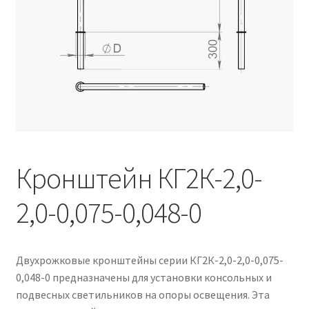
Контакты
Корзина
Маркировка опор «Opora engineering»
Мой аккаунт
Обозначения стандартных установочных мест
кронштейнов «Opora Engineering»
Кронштейн КГ2К-2,0-
2,0-0,075-0,048-0
Отправить заявку
Оформление заказа
Двухрожковые кронштейны серии КГ2К-2,0-2,0-0,075-
Политика конфиденциальности
0,048-0 предназначены для установки консольных и
подвесных светильников на опоры освещения. Эта