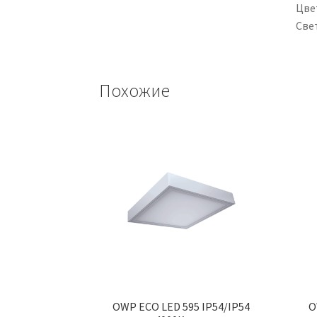
Цве
Све
Похожие
OWP ECO LED 595 IP54/IP54
O