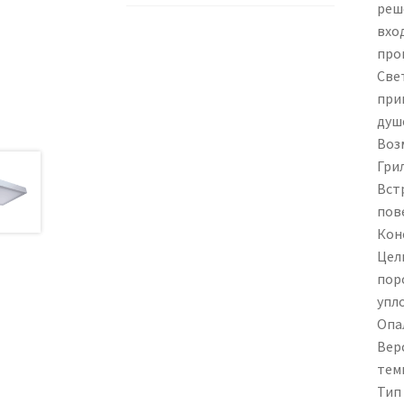
реш
вхо
про
Све
при
душ
Воз
Грил
Вст
пов
Кон
Цел
пор
упл
Опа
Вер
тем
Тип