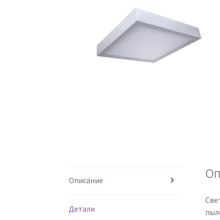
Оп
Описание
Све
Детали
пыл