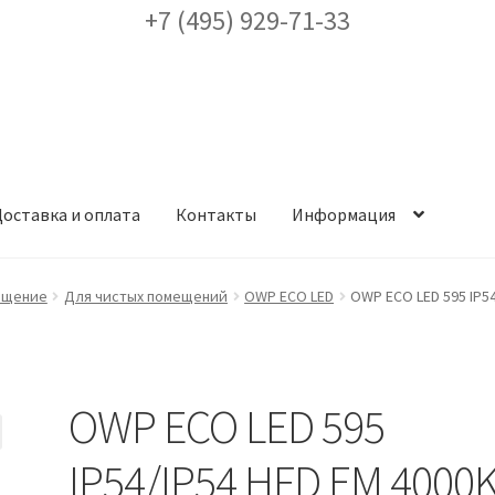
+7 (495) 929-71-33
оставка и оплата
Контакты
Информация
ея
Доставка и оплата
Заказ проекта освещения
Контакты
Корз
ещение
Для чистых помещений
OWP ECO LED
OWP ECO LED 595 IP54
аккаунт
ест кронштейнов «Opora Engineering»
Отправить заявку
OWP ECO LED 595
альности
Сертификаты
Таблица выбора вводного щитка
IP54/IP54 HFD EM 4000