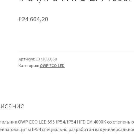
₽
24 664,20
Артикул:
1372000550
Категория:
OWP ECO LED
исание
тильник OWP ECO LED 595 IP54/IP54 HFD EM 4000K со степенью
евлагозащиты IP54 специально разработан как универсально