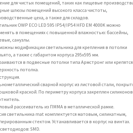
ение для чистых помещений, таких как пищевые производства
дные шлюзы помещений высокого класса чистоты,
изводственные цеха, а также для складов.
тильник OWP ECO LED 595 IP54/IP54 HFD EM 4000K можно
менять в помещениях с повышенной влажностью: бассейны,
евые, санузлы.
можны модификации светильника для крепления в потолки
ьято, а также с габаритом корпуса 295х595 мм.
раиваются в подвесные потолки типа Армстронг или крепятся
ерхность потолка.
струкция.
ьнометаллический сварной корпус из листовой стали, покры
ошковой краской. По периметру корпуса закреплен силиконо
отнитель.
ловый рассеиватель из ПММА в металлической рамке.
сия светильника mat комплектуется матовым, силикатным,
перированным стектом. Устанавливается в корпус на винтах.
 светодиодов: SMD.