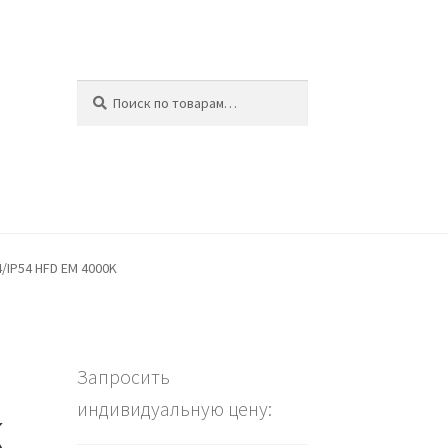
Искать:
Поиск
ина
/IP54 HFD EM 4000K
Запросить
индивидуальную цену:
K