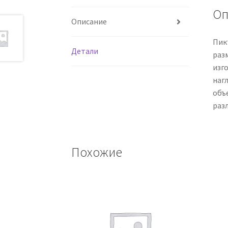
Оп
Описание
Пик
Детали
раз
изг
наг
объ
раз
Похожие