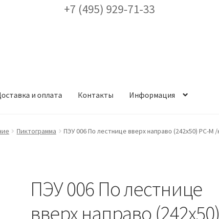
+7 (495) 929-71-33
оставка и оплата
Контакты
Информация
ея
Доставка и оплата
Заказ проекта освещения
Контакты
Корз
ние
Пиктограмма
ПЭУ 006 По лестнице вверх направо (242х50) PC-M /
аккаунт
ест кронштейнов «Opora Engineering»
Отправить заявку
ПЭУ 006 По лестнице
альности
Сертификаты
Таблица выбора вводного щитка
вверх направо (242х50