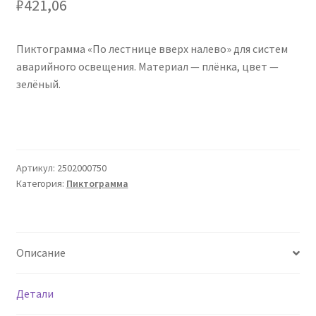
₽
421,06
Сертификаты
Таблица выбора вводного щитка
Пиктограмма «По лестнице вверх налево» для систем
аварийного освещения. Материал — плёнка, цвет —
зелёный.
Артикул:
2502000750
Категория:
Пиктограмма
Описание
Детали