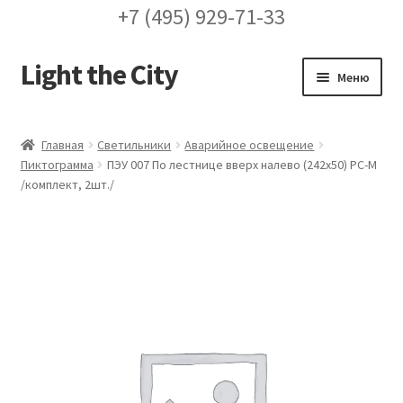
+7 (495) 929-71-33
Light the City
Перейти
Перейти
Меню
к
к
навигации
содержимому
Главная
Главная
Светильники
Аварийное освещение
Пиктограмма
ПЭУ 007 По лестнице вверх налево (242х50) PC-M
FAQ про кронштейны
/комплект, 2шт./
Бренды
Галерея
Доставка и оплата
Заказ проекта освещения