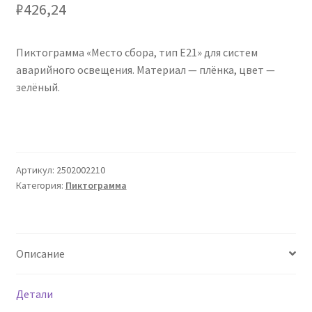
₽
426,24
Сертификаты
Таблица выбора вводного щитка
Пиктограмма «Место сбора, тип Е21» для систем
аварийного освещения. Материал — плёнка, цвет —
зелёный.
Артикул:
2502002210
Категория:
Пиктограмма
Описание
Детали