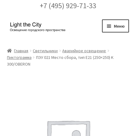
+7 (495) 929-71-33
Перейти
Перейти
Меню
к
к
навигации
содержимому
Главная
Главная
Светильники
Аварийное освещение
Пиктограмма
ПЭУ 021 Место сбора, тип Е21 (250×250) K
FAQ про кронштейны
300/OBERON
Бренды
Галерея
Доставка и оплата
Заказ проекта освещения