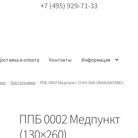
+7 (495) 929-71-33
оставка и оплата
Контакты
Информация
ея
Доставка и оплата
Заказ проекта освещения
Контакты
Корз
ние
Пиктограмма
ППБ 0002 Медпункт (130×260) URAN/ANTARES
аккаунт
ест кронштейнов «Opora Engineering»
Отправить заявку
ППБ 0002 Медпункт
альности
Сертификаты
Таблица выбора вводного щитка
(130×260)