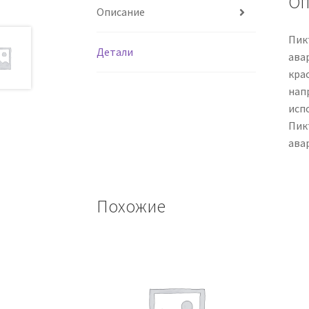
Оп
Описание
Пик
Детали
ава
кра
нап
исп
Пик
ава
Похожие