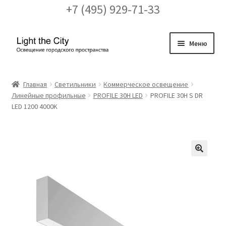
+7 (495) 929-71-33
Перейти
Перейти
Меню
к
к
навигации
содержимому
Главная
Главная
Светильники
Коммерческое освещение
Линейные профильные
PROFILE 30H LED
PROFILE 30H S DR
FAQ про кронштейны
LED 1200 4000K
Бренды
Галерея
🔍
Доставка и оплата
Заказ проекта освещения