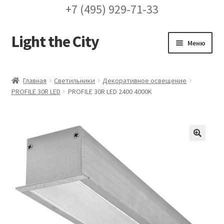
+7 (495) 929-71-33
Light the City
Перейти
Перейти
Меню
к
к
навигации
содержимому
Главная
Главная
Светильники
Декоративное освещение
PROFILE 30R LED
PROFILE 30R LED 2400 4000K
FAQ про кронштейны
Бренды
Галерея
🔍
Доставка и оплата
Заказ проекта освещения