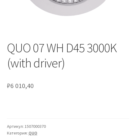
Контакты
Корзина
Маркировка опор «Opora engineering»
QUO 07 WH D45 3000K
Мой аккаунт
(with driver)
Обозначения стандартных установочных мест
кронштейнов «Opora Engineering»
₽
6 010,40
Отправить заявку
Оформление заказа
Политика конфиденциальности
Артикул:
1507000370
Категория:
QUO