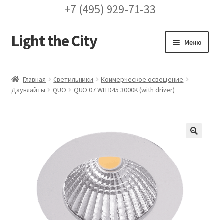
+7 (495) 929-71-33
Light the City
Перейти
Перейти
Меню
к
к
навигации
содержимому
Главная
Главная
Светильники
Коммерческое освещение
Даунлайты
QUO
QUO 07 WH D45 3000K (with driver)
FAQ про кронштейны
Бренды
Галерея
🔍
Доставка и оплата
Заказ проекта освещения