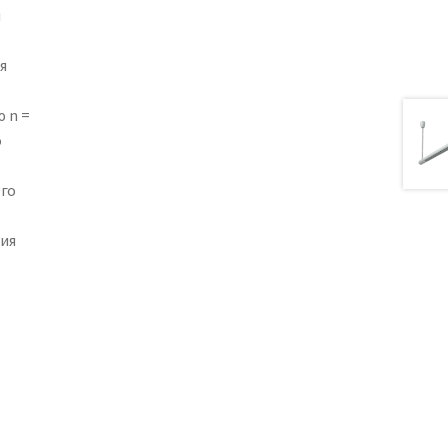
й
я
 n =
о
го
ия