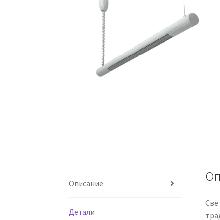
Оп
Описание
Све
Детали
тра