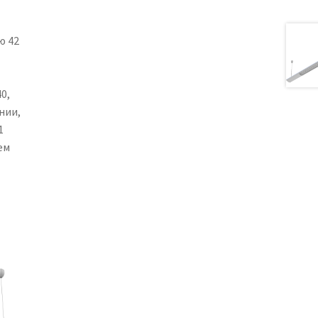
ю 42
0,
нии,
1
ем