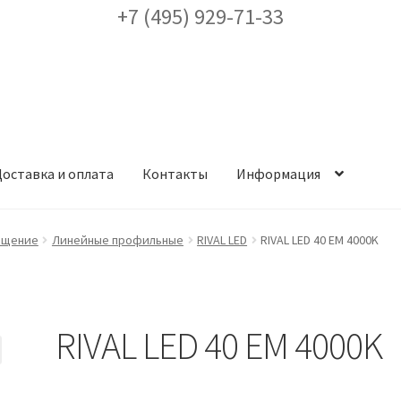
+7 (495) 929-71-33
оставка и оплата
Контакты
Информация
ея
Доставка и оплата
Заказ проекта освещения
Контакты
Корз
ещение
Линейные профильные
RIVAL LED
RIVAL LED 40 EM 4000K
аккаунт
ест кронштейнов «Opora Engineering»
Отправить заявку
RIVAL LED 40 EM 4000K
альности
Сертификаты
Таблица выбора вводного щитка