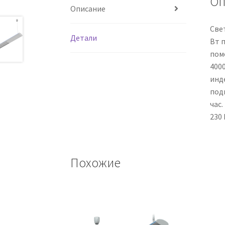
Оп
Описание
Све
Детали
Вт 
пом
400
инд
под
час
230 
Похожие