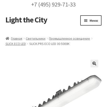
+7 (495) 929-71-33
Light the City
Перейти
Перейти
Меню
к
к
навигации
содержимому
Главная
Главная
Светильники
Промышленное освещение
SLICK ECO LED
SLICK.PRS ECO LED 30 5000K
FAQ про кронштейны
Бренды
Галерея
🔍
Доставка и оплата
Заказ проекта освещения