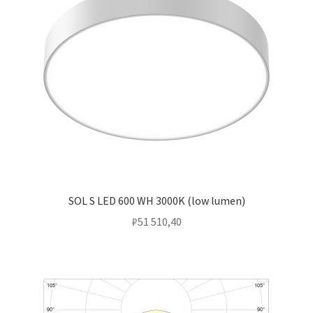
SOL S LED 600 WH 3000K (low lumen)
₽
51 510,40