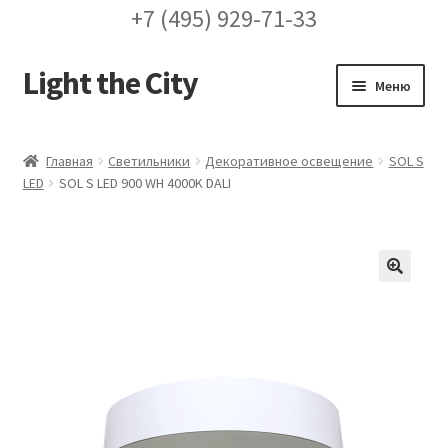
+7 (495) 929-71-33
Light the City
Перейти
Перейти
Меню
к
к
навигации
содержимому
Главная
Главная
Светильники
Декоративное освещение
SOL S
LED
SOL S LED 900 WH 4000K DALI
FAQ про кронштейны
Бренды
Галерея
🔍
Доставка и оплата
Заказ проекта освещения