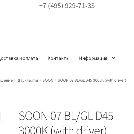
+7 (495) 929-71-33
оставка и оплата
Контакты
Информация
ея
Доставка и оплата
Заказ проекта освещения
Контакты
Корз
ещение
Даунлайты
SOON
SOON 07 BL/GL D45 3000K (with driver)
аккаунт
ест кронштейнов «Opora Engineering»
Отправить заявку
SOON 07 BL/GL D45
альности
Сертификаты
Таблица выбора вводного щитка
3000K (with driver)