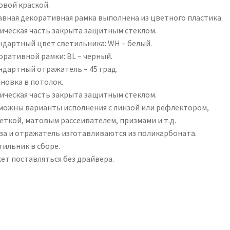
овой краской.
авная декоративная рамка выполнена из цветного пластика.
ическая часть закрыта защитным стеклом.
ндартный цвет светильника: WH – белый.
оративной рамки: BL – черный.
ндартный отражатель – 45 град.
ановка в потолок.
ическая часть закрыта защитным стеклом.
можны варианты исполнения с линзой или рефлектором,
еткой, матовым рассеивателем, призмами и т.д.
за и отражатель изготавливаются из поликарбоната.
тильник в сборе.
ет поставляться без драйвера.