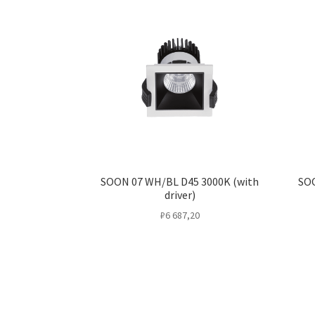
SOON 07 WH/BL D45 3000K (with
SOO
driver)
₽
6 687,20