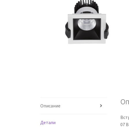
Оп
Описание
Вст
Детали
07 B