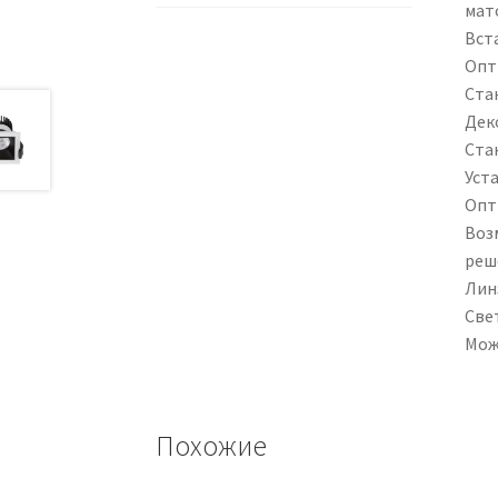
мат
Вст
Опт
Ста
Дек
Ста
Уст
Опт
Воз
реш
Лин
Све
Мож
Похожие