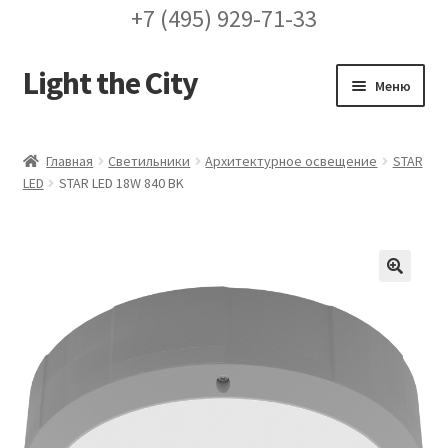
+7 (495) 929-71-33
Light the City
Перейти
Перейти
Меню
к
к
навигации
содержимому
Главная
Главная
Светильники
Архитектурное освещение
STAR
LED
STAR LED 18W 840 BK
FAQ про кронштейны
Бренды
Галерея
🔍
Доставка и оплата
Заказ проекта освещения