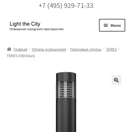
+7 (495) 929-71-33
Перейти
Перейти
Меню
к
к
навигации
содержимому
Главная
Главная
Опоры освещения
Парковые опоры
TERES
TERES E60 black
FAQ про кронштейны
Бренды
Галерея
🔍
Доставка и оплата
Заказ проекта освещения