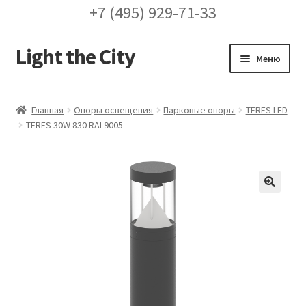
+7 (495) 929-71-33
Light the City
Перейти
Перейти
Меню
к
к
навигации
содержимому
Главная
Главная
Опоры освещения
Парковые опоры
TERES LED
TERES 30W 830 RAL9005
FAQ про кронштейны
Бренды
Галерея
🔍
Доставка и оплата
Заказ проекта освещения